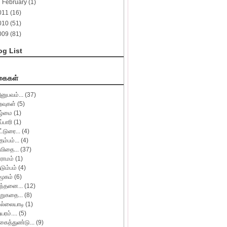
►
February
(1)
011
(16)
010
(51)
009
(81)
og List
ைகள்
னுபவம்...
(37)
றவுகள்
(5)
ழ்மை
(1)
ப்பாரி
(1)
ட்டுரை...
(4)
தம்பம்...
(4)
விதை...
(37)
ிராமம்
(1)
ுடும்பம்
(4)
மூகம்
(6)
ிந்தனை...
(12)
ிறுகதை...
(8)
ில்லையாடி
(1)
யரம்....
(5)
கைத்துண்டு...
(9)