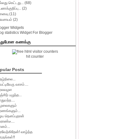
ல்லது கெட்டது...
(68)
யணக்குறிப்பு...
(2)
ுனைவு
(11)
ிவசாயம்
(2)
்துபோன கணக்கு
hit counter
pular Posts
ிறழ்நிலை...
ெட்டிவேரு வாசம்....
ரலவழள
ஞ்சிற் பழுத்த...
ாதுமற்ற....
ழலைகளும்
ரணங்களும்...
ழய நெனப்புதான்
ேராண்டீ....
ானம்...
ரவேற்கிறேன்! வாழ்த்த
ாருங்கள்!!