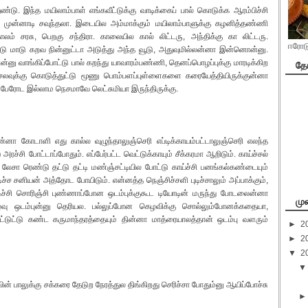
்டு. இந்த மயிலாம்பாள் எங்கவீட்டுக்கு வாடிக்கைப் பால் கொடுக்க ஆரம்பிச்சி
முன்னாடி சவுந்தலா. இடையில அம்மாக்கும் மயிலாம்பாளுக்கு கழனித்தண்ணி
ம் சரசு, பெறகு சந்திரா. காலையில கால் லிட்டரு, அந்திக்கு கா லிட்டரு.
ஈரோடு
ட்டு மாடு கறவ நின்னுட்டா அடுத்து அந்த வூடு, அதுவுமில்லன்னா இன்னொன்னு.
டன்னு வாங்கிப்போட்டு பால் கறந்து யாவாரம்பண்ணி, தெனப்பொழப்புக்கு மாரடிக்கிற
தோ
செலவுக்கு கொடுத்துட்டு மூணு பொம்பளப்புள்ளைகளை கரையேத்தியிருக்குன்னா
ேரோட இல்லாம நெசமாவே லெட்சுமியா இருந்திருக்கு.
ன்னா கோடாளி எது கால்ல வுழுந்தாலுஞ்செரி எப்டிக்காயம்பட்டாலுஞ்செரி எலந்த
சி போட்டாப்போதும். எப்பேர்பட்ட வெட்டுக்காயும் சீக்கரமா ஆறிடும். காய்ச்சல்
ேசா ரெண்டு தட்டு தட்டி மண்ஞ்சட்டியில போட்டு காய்ச்சி பனங்கல்கண்டையும்
ுடிச்ச சனியன் அத்தோட போயிடும். என்னத்த நெஞ்சிச்சளி புடிச்சாலும் அப்பாக்கும்,
டிச்சி சொரிஞ்சி புண்ணாப்போன ஒடம்புக்குகூட டியோடின் மருந்து போடலைன்னா
மு
ழவு ஒடம்புன்னு தெரியல. பல்லுப்போன கெழவிக்கு சொல்லும்போனக்கதையா,
்டுட்டு கண்ட கருமாந்தரத்தையும் தின்னா மாத்ரையாலத்தான் ஒடம்பு வளரும்
►
2
►
2
▼
2
ன் பாலுக்கு சக்கரை தேடுற நேரத்துல திங்கிறது செரிச்சா போதும்னு ஆயிப்போச்சு