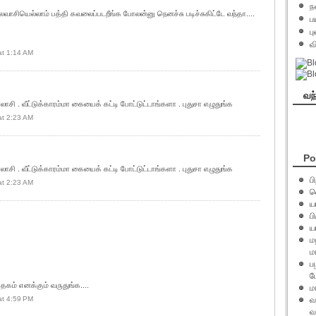
ந
வாசியெல்லாம் பத்தி கவலைப்படறீங்க போலன்னு நெனச்சு படிச்சுகிட்டே வந்தா....
ப
ப
வ
at 1:14 AM
வந
லாசி . வீட்டுக்காரம்மா கையைக் கட்டி போட்டுட்டாங்களா . புதுசா எழுதுங்க
at 2:23 AM
Po
லாசி . வீட்டுக்காரம்மா கையைக் கட்டி போட்டுட்டாங்களா . புதுசா எழுதுங்க
ப
at 2:23 AM
வ
ய
பி
ய
ம
ம
ப
ப
ேகம் எனக்கும் வருதுங்க....
ம
at 4:59 PM
வ
வ