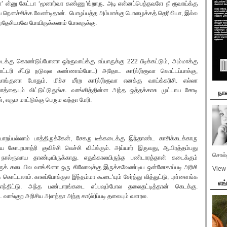
ன்னு கேட்டா ‘மூனார்வா கண்ணு’ங்றாரு. அடி என்னப்பெத்தவளே நீ ரூவாய்க்கு
யே நெனச்சிக்க வேண்டிதான். பொழப்பத்த அம்மாக்கு பொழைக்கத் தெரிலியா, இல்ல
பரதேசியாவே போயிருக்கலாம் போலருக்கு.
ு கொண்டுப்போனா ஒர்ரூவாய்க்கு எப்பாருக்கு 222 பீடிக்கட்டும், அம்மாக்கு
ாட்டரி சீட்டு நடுவுல சுண்ணாம்போட) அதோட கா(ல்)ர்ரூவா கொட்டப்பாக்கு,
ங்குனா போதும். மிச்ச மீர்ற கா(ல்)ர்ரூவா எனக்கு வாய்க்கரிசி. எல்லா
லாத்தையும் விட்டுட்டுதுங்க. வாங்கித்தின்ன அந்த ஒத்தக்காசு முட்டாய சோடி
நான
், எரும மாட்டுக்கு பெரும வந்தா மேரி.
ோறப்பல்லாம் பாத்திருக்கேன், சேகரு டீக்கடைக்கு இந்தாண்ட காசிக்கடக்காரு
கோபுரமாத்ரி குவிச்சி வெச்சி விய்க்கும். அய்யார் இருவது, ஆயிரத்தம்பது
சொல்ல
்ரூவாய தாண்டியிருக்காது. எதுக்காலயிருந்த பண்டாரத்தான் கடைக்கும்
ாளுக் கடையில வாங்கினா ஒரு கிலோவுக்கு இருக்கவேண்டிய ஒன்னேகாப்படி அரிசி
View 
 கொட்டலாம். காலப்போக்குல இந்தம்மா கூடை‘யும் சேர்த்து வித்துட்டு, புள்ளைங்க
எங
ந்திட்டு. அந்த பண்டாரங்கடை எப்பவும்போல தலைதட்டித்தான் கெடக்கு.
ாங்குற அரிசிய அளந்தா அந்த கா(ல்)ப்படி தலையும் வளரல.