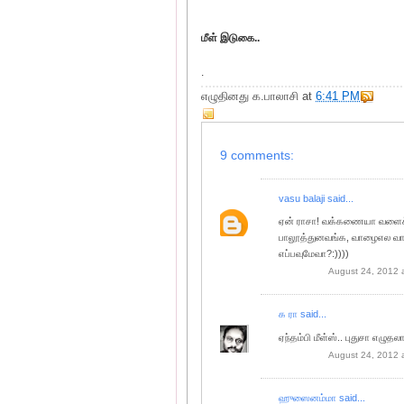
மீள் இடுகை..
.
எழுதினது
க.பாலாசி
at
6:41 PM
9 comments:
vasu balaji
said...
ஏன் ராசா! வக்கணையா வளைச்ச
பாலூத்துனவங்க, வாழைஎல வாங்க
எப்பவுமேவா?:))))
August 24, 2012 
க ரா
said...
ஏந்தம்பி மீள்ஸ்.. புதுசா எழுதலா
August 24, 2012 
ஹுஸைனம்மா
said...