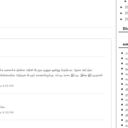
►
2
►
2
►
2
Bl
வக
அ
உ
ஏ
ஒ
ு வளைச்சு தின்ன அரிசி பேருல மூனுல ஒன்னு தெரியல. ஆனா ஊட்டுல
க
ினவங்க அத்தன பேரும் கவனமிருக்கு. எப்புடி ராசா இப்புடி. இல்ல இப்புடிதான்
க
க
at 8:05 PM
க
க
ச
ச
ம்ல...
ச
at 8:33 PM
த
து
ந