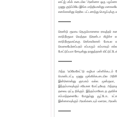
லாட்ஜ் பங்க் கடையில ‘அண்ணா ஒரு பழம்ணா’ 
மூணு குடுப்பியே இங்க பாத்தியான்னு மனசுல
எனக்கான்னு தெரில. பட்டணத்து பொழப்புக்கு 
••••••••••••
ரெண்டு ரூவாய தெருமொனைல ராவுத்தர் கடைக்க
கா(ல்)ர்ரூவா வெத்தல (ரெண்டா கிழிச்ச ல
கா(ல்)ர்ரூவாய்ககு ரெங்கவிலாஸ் போயல வா
வெலையேர்னப்பறம் எப்பாரும் எம்மாவும் எல்
போட்டுப்பமா சோடின்னு நானுந்தான் விட்டுட்டேன
•••••••••••••
அந்த ‘ரயிவேகேட்’டு வழியா பள்ளிக்கூடம் ப
பொண்டாட்டி மூணு மூங்கிக்கூடையில அரிசிய 
இன்னொன்னு ஞாபகம் வல்ல. மூன்ரூவா, நால
இந்தம்மாவுக்கும் சரியான போட்டிவேற. அந்த
தலைய தட்டி நிக்கும். இந்தம்மாவோடத குவிச்சு
சம்பாத்தனையே போதும்னு வூட்டோட உட்கா
இன்னளவுக்கும் அவங்கடையும் வளரல, அவன்ட வ
••••••••••••