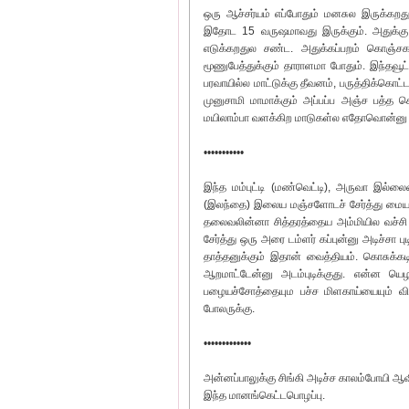
ஒரு ஆச்சர்யம் எப்போதும் மனசுல இருக்கறதுண
இதோட 15 வருஷமாவது இருக்கும். அதுக்கு 
எடுக்கறதுல சண்ட. அதுக்கப்பறம் கொஞ்சகால
மூணுபேத்துக்கும் தாராளமா போதும். இந்தவூ
பரவாயில்ல மாட்டுக்கு தீவனம், பருத்திக்கொட்
முனுசாமி மாமாக்கும் அப்பப்ப அஞ்ச பத்த 
மயிலாம்பா வளக்கிற மாடுகள்ல எதோவொன்னு ப
•••••••••••
இந்த மம்புட்டி (மண்வெட்டி), அருவா இல்லை
(இலந்தை) இலைய மஞ்சளோடச் சேர்த்து மைய அரச்
தலைவலின்னா சித்தரத்தைய அம்மியில வச்சி ல
சேர்த்து ஒரு அரை டம்ளர் கப்புன்னு அடிச்சா ப
தாத்தனுக்கும் இதான் வைத்தியம். கொசுக்க
ஆறமாட்டேன்னு அடம்புடிக்குது. என்ன யெ
பழையச்சோத்தையும பச்ச மிளகாய்யையும் விட
போலருக்கு.
•••••••••••••
அன்னப்பாலுக்கு சிங்கி அடிச்ச காலம்போயி ஆவி
இந்த மானங்கெட்டபொழப்பு.