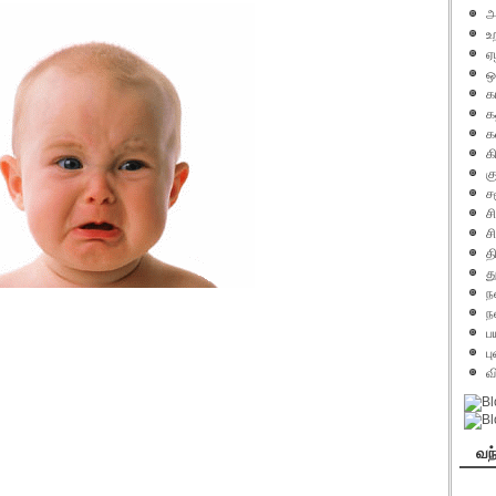
அ
உ
ஏ
ஒ
க
க
க
க
க
ச
ச
ச
த
து
ந
ந
ப
ப
வ
வந