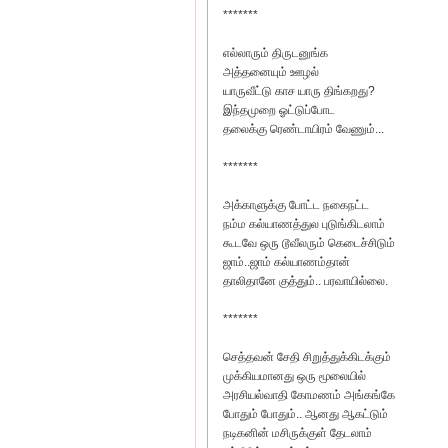
*******
எல்லாரும் திருடனுங்க
அத்தனையும் ஊழல்
யாருவீட்டு காச யாரு திங்கறது?
இந்தமுறை ஓட்டுப்போட
தலைக்கு ரெண்டாயிரம் வேணும்...
*******
அக்காளுக்கு போட்ட நகைநட்ட
நம்ம கல்யாணத்துல புடுங்கிடலாம்
கூடவே ஒரு டூவீலரும் கெடைச்சிடும்
ஜாம்..ஜாம் கல்யாணம்தான்
தாலிதானே குத்தும்.. பரவாயில்லை.
*******
செத்தவன் சேதி சிறுத்துக்கிடக்கும்
முக்கியமானது ஒரு மூலையில்
அரசியல்வாதி கோமணம் அங்கங்கே
போதும் போதும்.. ஆனது ஆகட்டும்
நடிகனின் மசிருக்குள் தேடலாம்