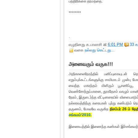
பத்திரிக்கை தர்மத்தை.
********
.
எழுதினது
க.பாலாசி
at
6:01 PM
33 க
வகை
நல்லது கெட்டது...
அனைவரும் வருக!!!
அதிகாலைநேரத்தில் பனிப்புகையுடன் 
எறும்புக்கூட்டங்களுக்கு சாமிமாடம் முன்பு
வைத்த மகரந்தம் மிளிரும் பூசணிப்பூ, எ
வெண்சோற்றுப்பானை, தூரதேசம் வாழும் மகனின்
நேரம், இருளடர்ந்த வீட்டினரையில் விளையாடும்
நல்லரவத்திற்கு கரையான் புற்று கண்படும் நொ
தருணம், போலவே வருகிற
திசம்பர் 26 ம் தேத
சங்கமம்‘2010.
இணையத்தில் இணைந்த கண்கள் இச்சங்கமத்தில் 