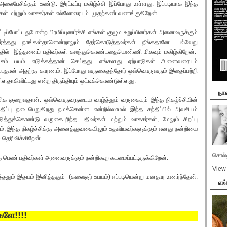
ைபேசிக்கும் உண்டு. இரட்டிப்பு மகிழ்ச்சி இப்போது உள்ளது. இப்படியாக இந்த
வர்கள் மற்றும் வாசகர்கள் எல்லோரையும் முதற்கண் வணங்குகிறேன்.
்போட்டதுபோன்ற பிரமிப்புணர்ச்சி எங்கள் குழும உறுப்பினர்கள் அனைவருக்கும்
்த்தது நாங்கள்தானென்றாலும் தேர்கொடுத்தவர்கள் நீங்கதானே. பல்வேறு
கமத்தில் இத்தனைப் பதிவர்கள் கலந்துகொண்டதையெண்ணி மிகவும் மகிழ்கிறேன்.
சம் பயம் எடுக்கத்தான் செய்தது. எங்களது ஏற்பாடுகள் அனைவரையும்
டிப்புதான் அதற்கு காரணம். இப்போது வருகைதந்தோர் ஒவ்வொருவரும் இதைப்பற்றி
்ளதாகிவிட்டது என்ற திருப்தியும் ஒட்டிக்கொண்டுள்ளது.
நான
 மிக குறைவுதான். ஒவ்வொருவருடைய வாழ்த்தும் வருகையும் இந்த நிகழ்ச்சியின்
ிப்பு நடைபெறுகிறது நமக்கென்ன என்றில்லாமல் இந்த சந்திப்பில் அவசியம்
்துக்கொண்டு வருகைபுரிந்த பதிவர்கள் மற்றும் வாசகர்கள், மேலும் சிறப்பு
, இந்த நிகழ்ச்சிக்கு அனைத்துவகையிலும் உதவியவர்களுக்கும் எனது நன்றியை
் தெரிவிக்கிறேன்.
சொல்ல
்த பெண் பதிவர்கள் அனைவருக்கும் நன்றிகூற கடமைப்பட்டிருக்கிறேன்.
View 
த்ததும் இதயம் இனித்ததும் (கலைஞர் உபயம்) எப்படியென்று மனதார உணர்ந்தேன்.
எங
களே!!!!