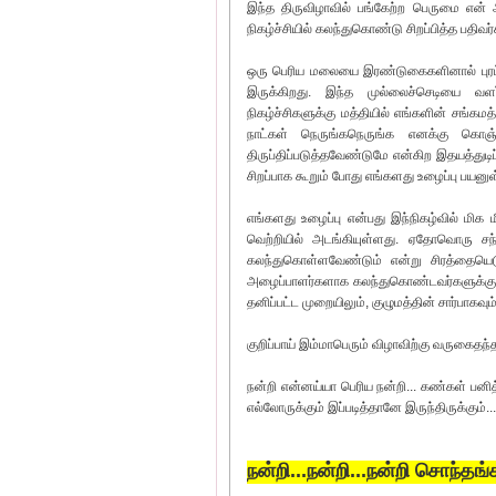
இந்த திருவிழாவில் பங்கேற்ற பெருமை என் அல
நிகழ்ச்சியில் கலந்துகொண்டு சிறப்பித்த பதி
ஒரு பெரிய மலையை இரண்டுகைகளினால் புரட்டிப
இருக்கிறது. இந்த முல்லைச்செடியை வளர
நிகழ்ச்சிகளுக்கு மத்தியில் எங்களின் சங்
நாட்கள் நெருங்கநெருங்க எனக்கு கொஞ்
திருப்திப்படுத்தவேண்டுமே என்கிற இதயத்து
சிறப்பாக கூறும் போது எங்களது உழைப்பு பயனுள
எங்களது உழைப்பு என்பது இந்நிகழ்வில் மிக
வெற்றியில் அடங்கியுள்ளது. ஏதோவொரு சந்த
கலந்துகொள்ளவேண்டும் என்று சிரத்தையெடுத
அழைப்பாளர்களாக கலந்துகொண்டவர்களுக்கும்
தனிப்பட்ட முறையிலும், குழுமத்தின் சார்பாகவும
குறிப்பாய் இம்மாபெரும் விழாவிற்கு வருகைதந
நன்றி என்னய்யா பெரிய நன்றி... கண்கள் பனி
எல்லோருக்கும் இப்படித்தானே இருந்திருக்கும்...
நன்றி...நன்றி...நன்றி சொந்தங்