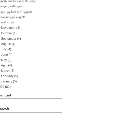
நன்றி என்னய்யா பெரிய நன்றி...
மார்கழி மகோற்சவம்
ஒரு குழந்தையின் குமுறல்
அனைவரும் வருக!!!
காஞ்ச மலர்
►
November
(3)
►
October
(4)
►
September
(4)
►
August
(4)
►
July
(4)
►
June
(4)
►
May
(6)
►
April
(4)
►
March
(3)
►
February
(5)
►
January
(5)
009
(81)
og List
ைகள்