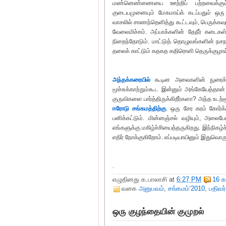
மண்னெண்ணையை ஊற்றிப் பற்றவைக்கும
குடையமுனையும் மேகமாய்க் கடப்பதும் ஒரு க
வாசலில் சாணந்தெளித்து கூட்டவும், பெருக்
வேலைமிச்சம். அப்பாக்களின் தேநீர் கடைக
நிறைந்தோடும். மாட்டுத் தொழுவங்களின் நசந
தலைக் காட்டும் கதகத கதிரொளி தெருக்குழாய்
அந்தக்கரையில்
கூடின அலைகளின் நுரைக் 
மூச்சுக்காற்றும்கூட இன்னும் அங்கேயேத்தான் இ
குருவிகளை பார்த்திருக்கிறீர்களா? அந்த உடற்
ஈரோடு சங்கமத்திற்கு
. ஒரு சேர கரம் கோர்க்
பனிக்கட்டும். மின்னஞ்சல் வழியும், அலைபேச
எங்களுக்கு மகிழ்ச்சியைத்தருகிறது. இந்நிகழ
எதிர் நோக்குகிறோம். எப்படியாயினும் இதுவொர
.
எழுதினது
க.பாலாசி
at
6:27 PM
16 க
வகை
அனுபவம்
,
சங்கமம்‘2010
,
பதிவர
ஒரு குழந்தையின் குமுறல்