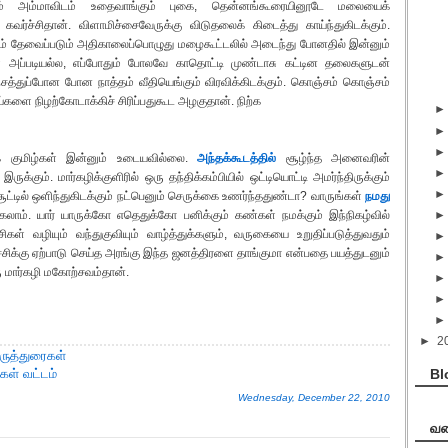
் அம்மாவிடம் உதைவாங்கும் புகை, தென்னங்கூரையினூடே மலையைக்
வர்ச்சிதான். விளாமிச்சைவேருக்கு விடுதலைக் கிடைத்து காய்ந்துகிடக்கும்.
கவும் தேவைப்படும் அதிகாலைப்பொழுது மழைகூட்டலில் அடைந்து போனதில் இன்னும்
ள் அப்படியல்ல, எப்போதும் போலவே காதொட்டி முண்டாசு கட்டின தலைகளுடன்
சத்துப்போன போன நாத்தம் வீதியெங்கும் விரவிக்கிடக்கும். கொஞ்சம் கொஞ்சம்
களை நிழற்கோடாக்கிச் சிரிப்பதுகூட அழகுதான். நிற்க
குமிழ்கள் இன்னும் உடையவில்லை.
அந்தக்கூடத்தில்
சூழ்ந்த அனைவரின்
ருக்கும். மார்கழிக்குளிரில் ஒரு தந்திக்கம்பியில் ஒட்டியொட்டி அமர்ந்திருக்கும்
சூட்டில் ஒளிந்துகிடக்கும் நட்பெனும் செருக்கை உணர்ந்ததுண்டா? வாருங்கள்
நமது
கலாம். யார் யாருக்கோ எதெதுக்கோ பனிக்கும் கண்கள் நமக்கும் இந்நிகழ்வில்
ிகள் வழியும் வந்துகுவியும் வாழ்த்துக்களும், வருகையை உறுதிப்படுத்துவதும்
்ச்சிக்கு ஏற்பாடு செய்த அரங்கு இந்த ஜனத்திரளை தாங்குமா என்பதை பயத்துடனும்
ு மார்கழி மகோற்சவம்தான்.
►
2
ருத்துரைகள்
Bl
்கள் வட்டம்
Wednesday, December 22, 2010
வக