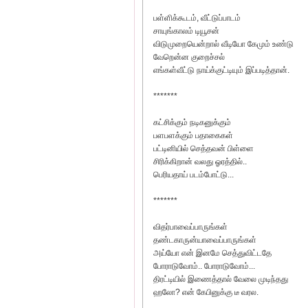
பள்ளிக்கூடம், வீட்டுப்பாடம்
சாயுங்காலம் டியூசன்
விடுமுறையென்றால் வீடியோ கேமும் உண்டு
வேறென்ன குறைச்சல்
எங்கள்வீட்டு நாய்க்குட்டியும் இப்படித்தான்.
*******
கட்சிக்கும் நடிகனுக்கும்
பளபளக்கும் பதாகைகள்
பட்டினியில் செத்தவன் பிள்ளை
சிரிக்கிறான் வலது ஓரத்தில்..
பெரியதாய் படம்போட்டு...
*******
விதர்பாவைப்பாருங்கள்
தண்டகாருன்யாவைப்பாருங்கள்
அய்யோ என் இனமே செத்துவிட்டதே
போராடுவோம்.. போராடுவோம்...
திரட்டியில் இணைத்தால் வேலை முடிந்தது
ஹலோ? என் கேபினுக்கு டீ வரல.