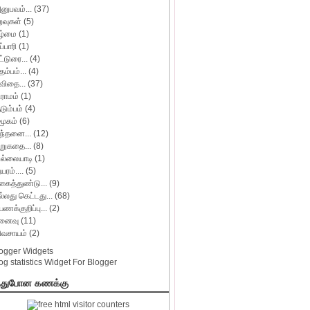
னுபவம்...
(37)
றவுகள்
(5)
ழ்மை
(1)
ப்பாரி
(1)
ட்டுரை...
(4)
தம்பம்...
(4)
விதை...
(37)
ிராமம்
(1)
ுடும்பம்
(4)
மூகம்
(6)
ிந்தனை...
(12)
ிறுகதை...
(8)
ில்லையாடி
(1)
யரம்....
(5)
கைத்துண்டு...
(9)
ல்லது கெட்டது...
(68)
யணக்குறிப்பு...
(2)
ுனைவு
(11)
ிவசாயம்
(2)
்துபோன கணக்கு