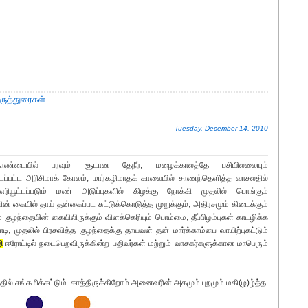
ருத்துரைகள்
Tuesday, December 14, 2010
தொண்டையில் பரவும் சூடான தேநீர், மழைக்காலத்தே பசியிலலையும்
 போடப்பட்ட அரிசிமாக் கோலம், மார்கழிமாதக் காலையில் சாணந்தெளித்த வாசலதில்
ரியூட்டப்படும் மண் அடுப்புகளில் கிழக்கு நோக்கி முதலில் பொங்கும்
 கையில் தாய் தன்கைப்பட சுட்டுக்கொடுத்த முறுக்கும், அதிரசமும் கிடைக்கும்
 குழந்தையின் கையிலிருக்கும் விளக்கெரியும் பொம்மை, தீப்பிழம்புகள் காடழிக்க
டி, முதலில் பிரசவித்த குழந்தைக்கு தாயவள் தன் மார்க்காம்பை வாயிற்புகட்டும்
ி
ஈரோட்டில் நடைபெறவிருக்கின்ற பதிவர்கள் மற்றும் வாசகர்களுக்கான மாபெரும்
சங்கமிக்கட்டும். காத்திருக்கிறோம் அனைவரின் அகமும் புறமும் மகி(ழ)ழ்த்த.