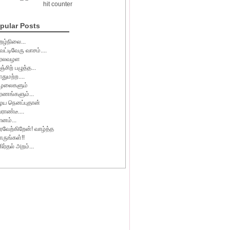
hit counter
pular Posts
ிறழ்நிலை...
ெட்டிவேரு வாசம்....
ரலவழள
ஞ்சிற் பழுத்த...
ாதுமற்ற....
ழலைகளும்
ரணங்களும்...
ழய நெனப்புதான்
ேராண்டீ....
ானம்...
ரவேற்கிறேன்! வாழ்த்த
ாருங்கள்!!
கிர்தல் அறம்...