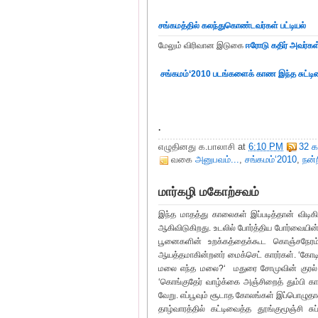
சங்கமத்தில் கலந்துகொண்டவர்கள் பட்டியல்
மேலும் விரிவான இடுகை
ஈரோடு கதிர் அவர்கள்
சங்கமம்‘2010 படங்களைக் காண இந்த சுட்டி
.
எழுதினது
க.பாலாசி
at
6:10 PM
32 க
வகை
அனுபவம்...
,
சங்கமம்‘2010
,
நன்
மார்கழி மகோற்சவம்
இந்த மாதத்து காலைகள் இப்படித்தான் விட
ஆகிவிடுகிறது. உடலில் போர்த்திய போர்வையின் 
பூனைகளின் உறக்கத்தைக்கூட கொஞ்சநேரம் 
ஆயத்தமாகின்றனர் மைக்செட் காரர்கள். ‘கோ
மலை எந்த மலை?‘ மதுரை சோமுவின் குரல் அ
‘கொங்குதேர் வாழ்க்கை அஞ்சிறைத் தும்பி க
வேறு. எப்பூவும் சூடாத கோலங்கள் இப்பொழுத
தாழ்வாரத்தில் கட்டிவைத்த தூங்குமூஞ்சி சுப