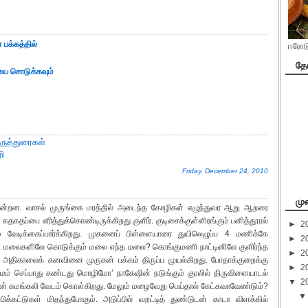
 பக்கத்தில்
ஈரோடு
தோ
யை சொடுக்கவும்
ருத்துரைகள்
றி
Friday, December 24, 2010
மு
ிகின்றன. வாசல் முருங்கை மரத்தில் அடைந்த கோழிகள் எழுந்துவர ஆறு ஆறரை
கதகதப்பை எரித்துக்கொண்டிருக்கிறது குளிர். குடிசைக்குள்ளிரங்கும் பனித்தூரல்
►
2
வேடிக்கைப்பார்க்கிறது. முகனைப் பிள்ளையாரை துயிலெழுப்ப 4 மணிக்கே
►
2
டி மலைகளிலே கொடுக்கும் மலை எந்த மலை? கொங்குமணி நாட்டினிலே குளிர்ந்த
►
2
திகாலைக் கனவினை முருகன் பக்கம் திருப்ப முயல்கிறது. போதாக்குறைக்கு
►
2
ாமம் செப்பாது கண்டது மொழிமோ’ நாகேஷின் நடுங்கும் குரலில் திருவிளையாடல்
▼
2
ான் சுமங்கலி வேடம் கொள்கிறது. மேலும் மழைவேறு பெய்தால் கேட்கவாவேண்டும்?
்பிக்கட்டுகள் மிதந்துபோகும். அடுப்பில் வறட்டித் துண்டுடன் காடா விளக்கில்