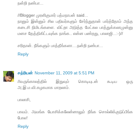
நன்றி நண்பா...
//Blogger முரளிகுமார் பத்மநாபன் said...
நானும் இன்னும் சில பதிவர்களும் சேர்ந்துதான் பார்த்தோம் அந்த
கடைசி நிமிடங்களை. விட்றா அடுத்த மேட்சுல பாத்துக்கலாமுன்னு
மனச தேத்திகிட்டவுங்க நாங்க.. என்ன பண்றது, பாலாஜி...:-)//
சரிதான். நீங்களும் பாத்தீங்களா....நன்றி நண்பா...
Reply
சத்ரியன்
November 11, 2009 at 5:51 PM
//வருங்காலத்தில் இதுவும் கொடியுடன் கூடிய ஒரு
அ.இ.ம.வி.கழகமாக மாறலாம்.
பாலாசி,
பாவம். அவங்க யோசிக்கலேன்னாலும் நீங்க சொல்லிக்குடுப்பீங்க
போல!
Reply