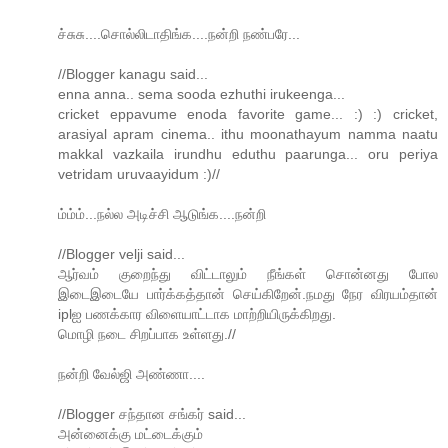
ச்சுசு....சொல்லிடாதிங்க....நன்றி நண்பரே...
//Blogger kanagu said...
enna anna.. sema sooda ezhuthi irukeenga...
cricket eppavume enoda favorite game... :) :) cricket,
arasiyal apram cinema.. ithu moonathayum namma naatu
makkal vazkaila irundhu eduthu paarunga... oru periya
vetridam uruvaayidum :)//
ம்ம்ம்...நல்ல அடிச்சி ஆடுங்க....நன்றி
//Blogger velji said...
ஆர்வம் குறைந்து விட்டாலும் நீங்கள் சொன்னது போல
இடைஇடையே பார்க்கத்தான் செய்கிறேன்.நமது நேர விரயம்தான்
iplஐ பணக்கார விளையாட்டாக மாற்றியிருக்கிறது.
மொழி நடை சிறப்பாக உள்ளது.//
நன்றி வேல்ஜி அண்ணா....
//Blogger சந்தான சங்கர் said...
அன்னைக்கு மட்டைக்கும்