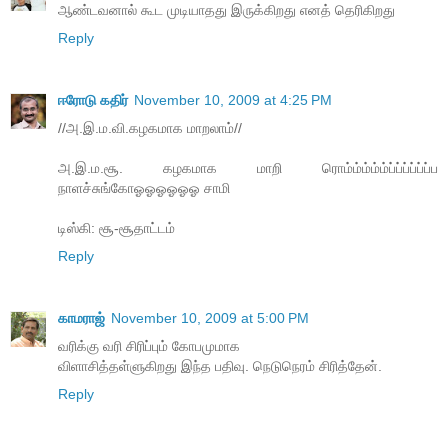
ஆண்டவனால் கூட முடியாதது இருக்கிறது எனத் தெரிகிறது
Reply
ஈரோடு கதிர்
November 10, 2009 at 4:25 PM
//அ.இ.ம.வி.கழகமாக மாறலாம்//
அ.இ.ம.சூ. கழகமாக மாறி ரொம்ம்ம்ம்ம்ப்ப்ப்ப்ப்ப்ப
நாளச்சுங்கோஓஓஓஓஓஓ சாமி
டிஸ்கி: சூ-சூதாட்டம்
Reply
காமராஜ்
November 10, 2009 at 5:00 PM
வரிக்கு வரி சிரிப்பும் கோபமுமாக
விளாசித்தள்ளுகிறது இந்த பதிவு. நெடுநெரம் சிரித்தேன்.
Reply