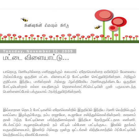
Tuesday, November 10, 2009
மட்டை விளையாட்டு...
யாதொரு பிணியுமில்லாத மனிதனுக்கும் சுலபமாய் ஏதோவொன்றை ஏவிவிடும் வேலையை
அவ்வப்போது ஒருதின மட்டை விளையாட்டு போட்டிகளே செய்துவிடுகின்றன. அதிலும்
குறிப்பாக இந்திய, பாகிஸ்தான் அல்லது ஆஸ்திரேலிய அணிகளுக்கிடையே ஒருதின
போட்டியென்றால் எல்லா வயதினரும் தொலைக்காட்சிப்பெட்டியின் முன் பருவமடைந்த
பெண்ணைப்போல் பக்குவமாய் அமர்ந்துவிடுகின்றனர்.
இவ்வாறான தொடர் போட்டிகளில் ஏதோவொன்றில் இறுதியில் இந்திய அணி வெற்றிபெரும்
வாய்ப்பை இழக்கும்போது, நம்ப ராஜாவோ, கூஜாவோ சலித்துக்கொள்கின்றனர். காரணம்
தான் அந்த போட்டியினை பார்த்ததினால்தான் இந்தியா தோற்றுவிட்டதாக எண்ணி.
கிடக்கட்டும் கழுதையென்றால் நம் வீட்டில் பல்போன பாட்டிக்குகூட இரவில் தூக்கம்
வருவதில்லையாம், இரண்டு அல்லது மூன்று ஒட்டங்கள் வித்தியாசத்தில் அப்போட்டியின்
வெற்றிவாய்ப்பு விலகிப்போனால்.