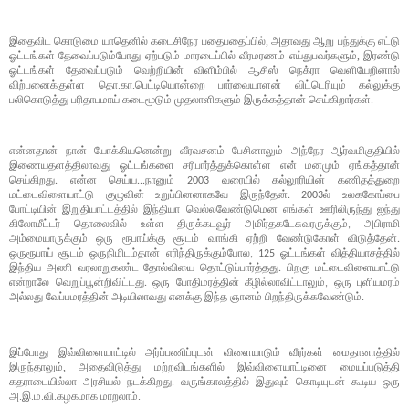
இதைவிட கொடுமை யாதெனில் கடைசிநேர பதைபதைப்பில், அதாவது ஆறு பந்துக்கு எட்டு
ஓட்டங்கள் தேவைப்படும்போது ஏற்படும் மாரடைப்பில் வீரமரணம் எய்துபவர்களும், இரண்டு
ஓட்டங்கள் தேவைப்படும் வெற்றியின் விளிம்பில் ஆசிஸ் நெக்ரா வெளியேறினால்
விற்பனைக்குள்ள தொ.கா.பெட்டியொன்றை பார்வையாளன் விட்டெரியும் கல்லுக்கு
பலிகொடுத்து பரிதாபமாய் கடைமூடும் முதலாளிகளும் இருக்கத்தான் செய்கிறார்கள்.
என்னதான் நான் யோக்கியனென்று வீரவசனம் பேசினாலும் அந்நேர ஆர்வமிகுதியில்
இணையதளத்திலாவது ஓட்டங்களை சரிபார்த்துக்கொள்ள என் மனமும் ஏங்கத்தான்
செய்கிறது. என்ன செய்ய...நானும் 2003 வரையில் கல்லூரியின் கணிதத்துறை
மட்டைவிளையாட்டு குழுவின் உறுப்பினனாகவே இருந்தேன். 2003ல் உலககோப்பை
போட்டியின் இறுதியாட்டத்தில் இந்தியா வெல்லவேண்டுமென எங்கள் ஊரிலிருந்து ஐந்து
கிலோமீட்டர் தொலைவில் உள்ள திருக்கடவூர் அமிர்தகடேசுவரருக்கும், அபிராமி
அம்மையாருக்கும் ஒரு ரூபாய்க்கு சூடம் வாங்கி ஏற்றி வேண்டுகோள் விடுத்தேன்.
ஒருரூபாய் சூடம் ஒருநிமிடம்தான் எரிந்திருக்கும்போல, 125 ஓட்டங்கள் வித்தியாசத்தில்
இந்திய அணி வரலாறுகண்ட தோல்வியை தொட்டுப்பார்த்தது. பிறகு மட்டைவிளையாட்டு
என்றாலே வெறுப்பூன்றிவிட்டது. ஒரு போதிமரத்தின் கீழில்லாவிட்டாலும், ஒரு புளியமரம்
அல்லது
வேப்பமரத்தின் அடியிலாவது எனக்கு இந்த ஞானம் பிறந்திருக்கவேண்டும்.
இப்போது இவ்விளையாட்டில் அர்ப்பணிப்புடன் விளையாடும் வீரர்கள் மைதானாத்தில்
இருந்தாலும், அதைவிடுத்து மற்றவிடங்களில்
இவ்விளையாட்டினை மையப்படுத்தி
கதராடையில்லா அரசியல் நடக்கிறது. வருங்காலத்தில் இதுவும் கொடியுடன் கூடிய ஒரு
அ.இ.ம.வி.கழகமாக மாறலாம்.