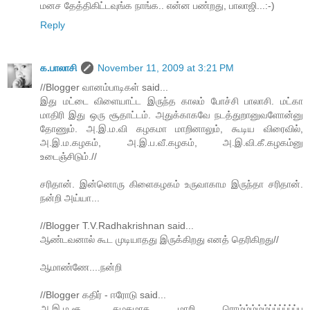
மனச தேத்திகிட்டவுங்க நாங்க.. என்ன பண்றது, பாலாஜி...:-)
Reply
க.பாலாசி
November 11, 2009 at 3:21 PM
//Blogger வானம்பாடிகள் said...
இது மட்டை விளையாட்ட இருந்த காலம் போச்சி பாலாசி. மட்கா
மாதிரி இது ஒரு சூதாட்டம். அதுக்காகவே நடத்துறானுவளோன்னு
தோணும். அ.இ.ம.வி கழகமா மாறினாலும், கூடிய விரைவில்,
அ.இ.ம.கழகம், அ.இ.ப.வீ.கழகம், அ.இ.வி.கீ.கழகம்னு
உடைஞ்சிடும்.//
சரிதான். இன்னொரு கிளைகழகம் உருவாகாம இருந்தா சரிதான்.
நன்றி அய்யா...
//Blogger T.V.Radhakrishnan said...
ஆண்டவனால் கூட முடியாதது இருக்கிறது எனத் தெரிகிறது//
ஆமாண்ணே....நன்றி
//Blogger கதிர் - ஈரோடு said...
அ.இ.ம.சூ. கழகமாக மாறி ரொம்ம்ம்ம்ம்ப்ப்ப்ப்ப்ப்ப