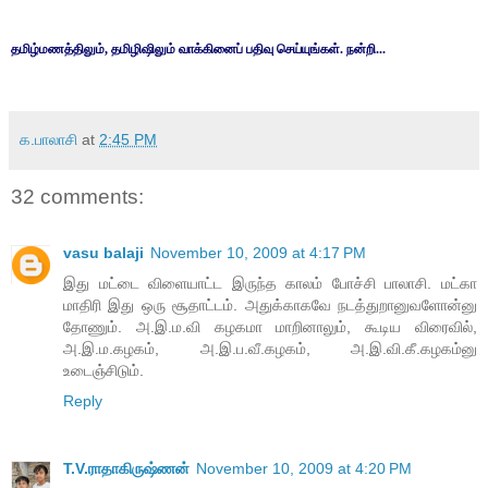
தமிழ்மணத்திலும், தமிழிஷிலும் வாக்கினைப் பதிவு செய்யுங்கள். நன்றி...
க.பாலாசி
at
2:45 PM
32 comments:
vasu balaji
November 10, 2009 at 4:17 PM
இது மட்டை விளையாட்ட இருந்த காலம் போச்சி பாலாசி. மட்கா
மாதிரி இது ஒரு சூதாட்டம். அதுக்காகவே நடத்துறானுவளோன்னு
தோணும். அ.இ.ம.வி கழகமா மாறினாலும், கூடிய விரைவில்,
அ.இ.ம.கழகம், அ.இ.ப.வீ.கழகம், அ.இ.வி.கீ.கழகம்னு
உடைஞ்சிடும்.
Reply
T.V.ராதாகிருஷ்ணன்
November 10, 2009 at 4:20 PM